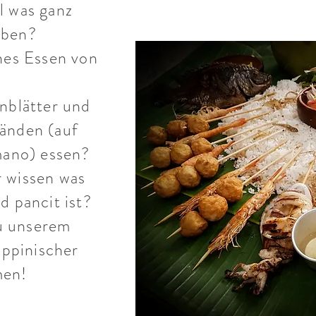
l was ganz
eben?
hes Essen von
nblätter und
Händen (auf
mano) essen?
r wissen was
d pancit ist?
u unserem
ippinischer
en!