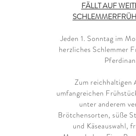
FÄLLT AUF WEI
SCHLEMMERFRÜHS
Jeden 1. Sonntag im Mon
herzliches Schlemmer F
Pferdinan
Zum reichhaltigen
umfangreichen Frühstüc
unter anderem ve
Brötchensorten, süße S
und Käseauswahl, fr