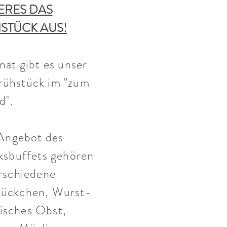
TERES DAS
TÜCK AUS!
at gibt es unser
rühstück im "zum
d".
 Angebot des
ksbuffets gehören
rschiedene
tückchen, Wurst-
isches Obst,