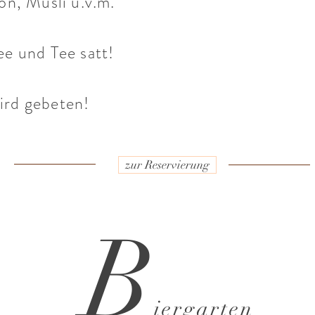
n, Müsli u.v.m.
ee und Tee satt!
ird gebeten!
zur Reservierung
B
iergarten