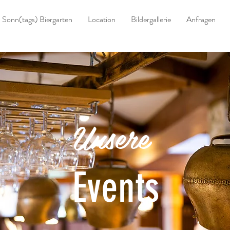
Sonn(tags) Biergarten
Location
Bildergallerie
Anfragen
Unsere
Events